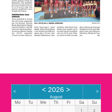
<
2026
>
<
>
August
Mo
Tu
We
Th
Fr
Sa
Su
1
2