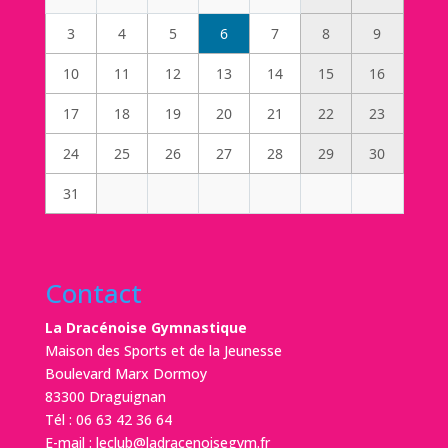
3
4
5
6
7
8
9
10
11
12
13
14
15
16
17
18
19
20
21
22
23
24
25
26
27
28
29
30
31
Contact
La Dracénoise Gymnastique
Maison des Sports et de la Jeunesse
Boulevard Marx Dormoy
83300 Draguignan
Tél :
06 63 42 36 64
E-mail :
leclub@ladracenoisegym.fr