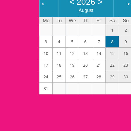
<
2026
>
<
>
August
Mo
Tu
We
Th
Fr
Sa
Su
1
2
3
4
5
6
7
8
9
10
11
12
13
14
15
16
17
18
19
20
21
22
23
24
25
26
27
28
29
30
31