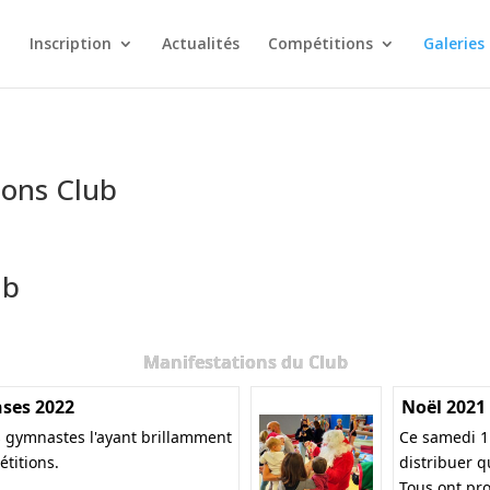
Inscription
Actualités
Compétitions
Galeries
ions Club
ub
Manifestations du Club
ses 2022
Noël 2021
 gymnastes l'ayant brillamment
Ce samedi 1
titions.
distribuer q
Tous ont pro