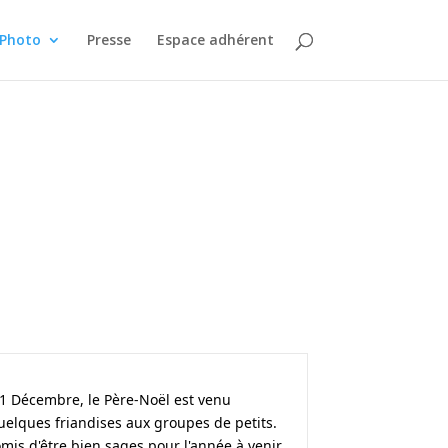
 Photo
Presse
Espace adhérent
1 Décembre, le Père-Noël est venu
uelques friandises aux groupes de petits.
mis d'être bien sages pour l'année à venir.