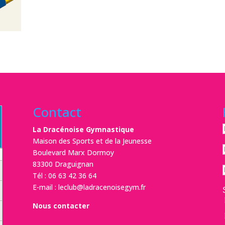
Contact
La Dracénoise Gymnastique
Maison des Sports et de la Jeunesse
Boulevard Marx Dormoy
83300 Draguignan
Tél :
06 63 42 36 64
E-mail :
leclub@ladracenoisegym.fr
Nous contacter