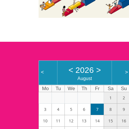
<
2026
>
<
>
August
Mo
Tu
We
Th
Fr
Sa
Su
1
2
3
4
5
6
7
8
9
10
11
12
13
14
15
16