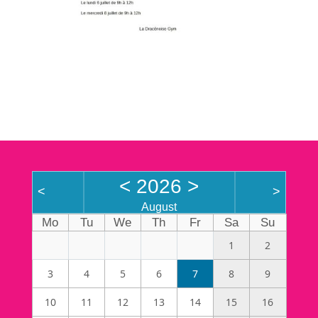
<
2026
>
<
>
August
Mo
Tu
We
Th
Fr
Sa
Su
1
2
3
4
5
6
7
8
9
10
11
12
13
14
15
16