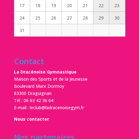
17
18
19
20
21
22
23
24
25
26
27
28
29
30
31
Contact
La Dracénoise Gymnastique
Maison des Sports et de la Jeunesse
Boulevard Marx Dormoy
83300 Draguignan
Tél :
06 63 42 36 64
E-mail :
leclub@ladracenoisegym.fr
Nous contacter
Nos partenaires